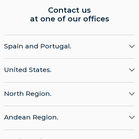
Contact us
at one of our offices
Spain and Portugal.
Madrid
United States.
Barcelona
LLYC Madrid
Miami
Lisbon
CHINA part of LLYC
North Region.
New York City
Brussels
APACHE part of LLYC
Ciudad de Mexico
Washington, D.C.
Andean Region.
Panamá
LLYC Mexico City
Lima
Santo Domingo
BESO by LLYC