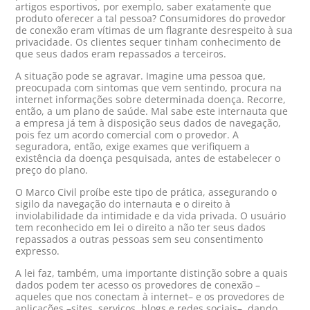
artigos esportivos, por exemplo, saber exatamente que
produto oferecer a tal pessoa? Consumidores do provedor
de conexão eram vítimas de um flagrante desrespeito à sua
privacidade. Os clientes sequer tinham conhecimento de
que seus dados eram repassados a terceiros.
A situação pode se agravar. Imagine uma pessoa que,
preocupada com sintomas que vem sentindo, procura na
internet informações sobre determinada doença. Recorre,
então, a um plano de saúde. Mal sabe este internauta que
a empresa já tem à disposição seus dados de navegação,
pois fez um acordo comercial com o provedor. A
seguradora, então, exige exames que verifiquem a
existência da doença pesquisada, antes de estabelecer o
preço do plano.
O Marco Civil proíbe este tipo de prática, assegurando o
sigilo da navegação do internauta e o direito à
inviolabilidade da intimidade e da vida privada. O usuário
tem reconhecido em lei o direito a não ter seus dados
repassados a outras pessoas sem seu consentimento
expresso.
A lei faz, também, uma importante distinção sobre a quais
dados podem ter acesso os provedores de conexão –
aqueles que nos conectam à internet– e os provedores de
aplicações –sites, serviços, blogs e redes sociais–, dando