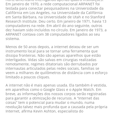
Em janeiro de 1970, a rede computacional ARPANET foi
testada para conectar pesquisadores na Universidade da
Califórnia em Los Angeles, na Universidade da Califórnia
em Santa Bárbara, na Universidade de Utah e no Stanford
Research Institute. Deu certo. Em janeiro de 1971, havia 13
computadores na rede. Em abril do ano seguinte, outros
dez haviam sido incluídos no círculo. Em janeiro de 1973, a
ARPANET contava com 38 computadores ligados ao seu
sistema.
Menos de 50 anos depois, a internet deixou de ser um
instrumento local para se tornar uma ferramenta que
dissipa fronteiras. Não são apenas aparelhos que estão
interligados. Vidas são salvas em cirurgias realizadas
remotamente, regimes ditatoriais são derrubados por
internautas articulados pelas redes sociais, famílias se
veem a milhares de quilômetros de distância com o esforço
limitado a poucos cliques.
A internet não é mais apenas usada. Ela também é vestida,
em aparelhos como o Google Glass e o Apple Watch. Em
breve, as informações dos nossos corpos serão registradas
para garantir a otimização de recursos. A “Internet das
coisas” tem o potencial para mudar o mundo, numa
revolução talvez mais profunda que a causada pela própria
Internet, afirma Kevin Ashton, especialista do