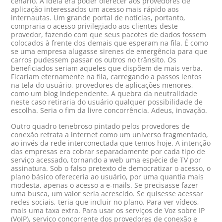
cenário. A ideia era poder oferecer aos provedores de
aplicação interessados um acesso mais rápido aos
internautas. Um grande portal de notícias, portanto,
compraria o acesso privilegiado aos clientes deste
provedor, fazendo com que seus pacotes de dados fossem
colocados à frente dos demais que esperam na fila. É como
se uma empresa alugasse sirenes de emergência para que
carros pudessem passar os outros no trânsito. Os
beneficiados seriam aqueles que dispõem de mais verba.
Ficariam eternamente na fila, carregando a passos lentos
na tela do usuário, provedores de aplicações menores,
como um blog independente. A quebra da neutralidade
neste caso retiraria do usuário qualquer possibilidade de
escolha. Seria o fim da livre concorrência. Adeus, inovação.
Outro quadro tenebroso pintado pelos provedores de
conexão retrata a internet como um universo fragmentado,
ao invés da rede interconectada que temos hoje. A intenção
das empresas era cobrar separadamente por cada tipo de
serviço acessado, tornando a web uma espécie de TV por
assinatura. Sob o falso pretexto de democratizar o acesso, o
plano básico ofereceria ao usuário, por uma quantia mais
modesta, apenas o acesso a e-mails. Se precisasse fazer
uma busca, um valor seria acrescido. Se quisesse acessar
redes sociais, teria que incluir no plano. Para ver vídeos,
mais uma taxa extra. Para usar os serviços de Voz sobre IP
(VoIP), serviço concorrente dos provedores de conexão e